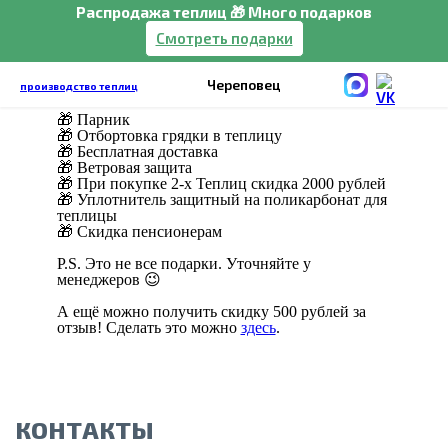
Главная
Распродажа теплиц 🎁 Много подарков
Акции на теплицы
Смотреть подарки
из поликарбоната
При заказе теплицы «под ключ», можно
Череповец
выбрать один из подарков:
производство теплиц
🎁 Парник
🎁 Отбортовка грядки в теплицу
🎁 Бесплатная доставка
🎁 Ветровая защита
🎁 При покупке 2-х Теплиц скидка 2000 рублей
🎁 Уплотнитель защитный на поликарбонат для
теплицы
🎁 Скидка пенсионерам
P.S. Это не все подарки. Уточняйте у
менеджеров 😉
А ещё можно получить
скидку 500 рублей
за
отзыв! Сделать это можно
здесь
.
КОНТАКТЫ